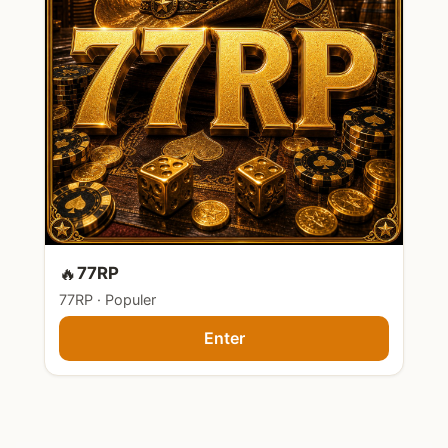
🔥
77RP
77RP · Populer
Enter