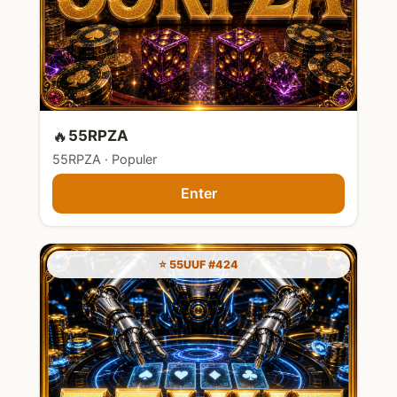
🔥
55RPZA
55RPZA · Populer
Enter
⭐ 55UUF #424