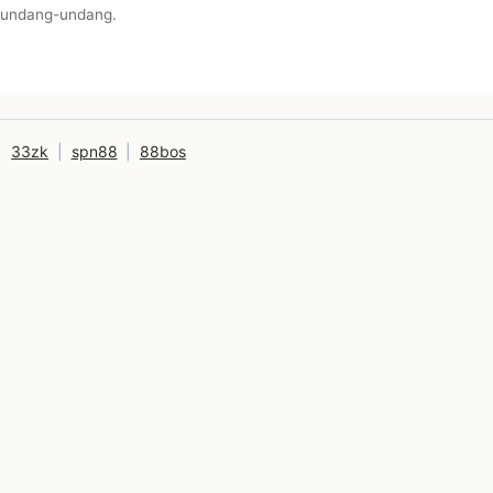
i undang-undang.
|
33zk
|
spn88
|
88bos