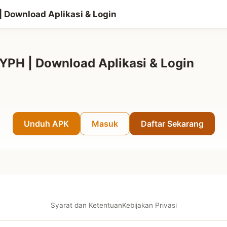
 Download Aplikasi & Login
YPH | Download Aplikasi & Login
Unduh APK
Masuk
Daftar Sekarang
Syarat dan Ketentuan
Kebijakan Privasi